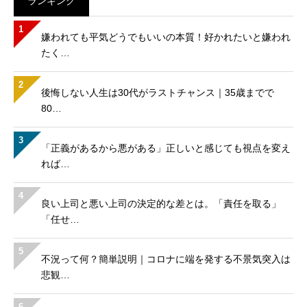
ランキング
1
嫌われても平気どうでもいいの本質！好かれたいと嫌われ
たく…
2
後悔しない人生は30代がラストチャンス｜35歳までで
80…
3
「正義があるから悪がある」正しいと感じても視点を変え
れば…
4
良い上司と悪い上司の決定的な差とは。「責任を取る」
「任せ…
5
不況って何？簡単説明｜コロナに端を発する不景気突入は
悲観…
6