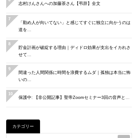
志村けんさんへの加藤茶さん【弔辞】全文
7
「勤め人が向いてない」と感じてすぐに独立に向かうのは
道を…
8
貯金計画が破綻する理由｜ディドロ効果が支出をイカれさ
せて…
9
間違った人間関係に時間を浪費するムダ｜孤独は本当に怖
いの…
10
保護中: 【非公開記事】聖帝Zoomセミナー3回の音声と…
カテゴリー